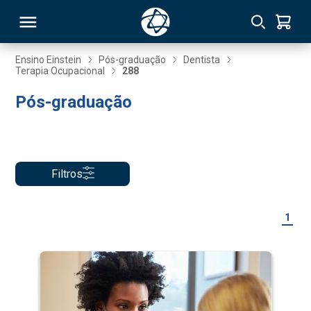
Ensino Einstein
Pós-graduação
Dentista
Terapia Ocupacional
288
RSO
Pós-graduação
TIVAS
S
IN
Filtros
ONAL
1
 MBA
NTRO