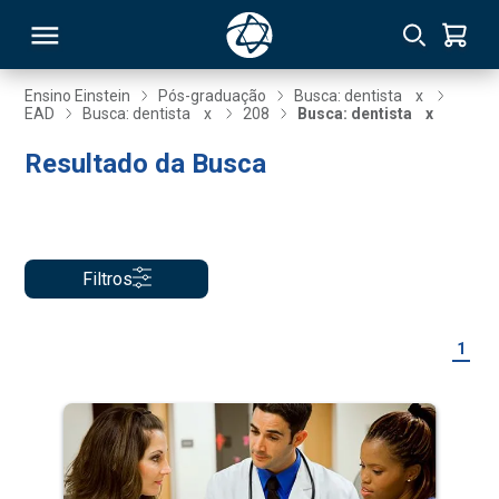
Ensino Einstein
Pós-graduação
Busca: dentista
x
EAD
Busca: dentista
x
208
Busca: dentista
x
RSO
Resultado da Busca
TIVAS
S
IN
Filtros
ONAL
1
 MBA
NTRO