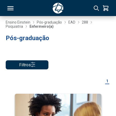
Ensino Einstein
Pós-graduação
EAD
288
Psiquiatria
Enfermeiro(a)
RSO
Pós-graduação
TIVAS
S
IN
Filtros
ONAL
1
 MBA
NTRO