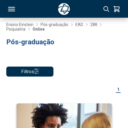
Ensino Einstein
Pós-graduação
EAD
288
Psiquiatria
Online
RSO
Pós-graduação
TIVAS
S
IN
Filtros
ONAL
1
 MBA
NTRO