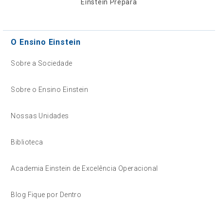
Einstein Prepara
O Ensino Einstein
Sobre a Sociedade
Sobre o Ensino Einstein
Nossas Unidades
Biblioteca
Academia Einstein de Excelência Operacional
Blog Fique por Dentro