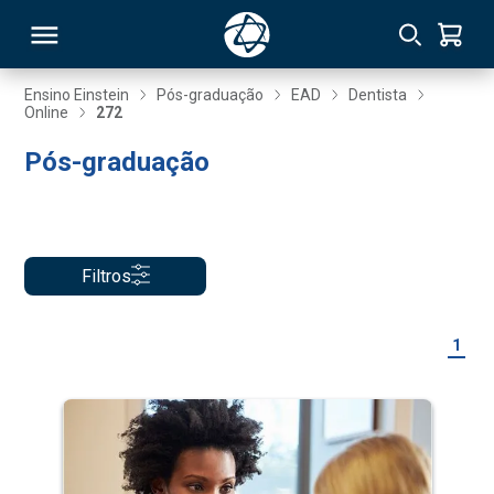
Ensino Einstein
Pós-graduação
EAD
Dentista
Online
272
RSO
Pós-graduação
TIVAS
S
IN
Filtros
ONAL
1
 MBA
NTRO