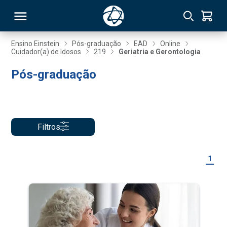
Ensino Einstein
Pós-graduação
EAD
Online
Cuidador(a) de Idosos
219
Geriatria e Gerontologia
RSO
Pós-graduação
TIVAS
S
IN
Filtros
ONAL
1
 MBA
NTRO