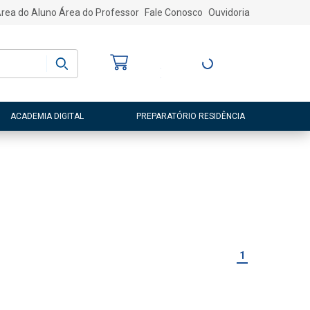
rea do Aluno
Área do Professor
Fale Conosco
Ouvidoria
Bem-vindo
(a)
Entre ou Cadastre-
se
ACADEMIA DIGITAL
PREPARATÓRIO RESIDÊNCIA
1