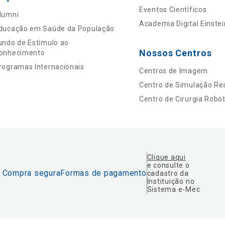
Eventos Científicos
lumni
Academia Digital Einstei
ducação em Saúde da População
undo de Estímulo ao
Nossos Centros
onhecimento
rogramas Internacionais
Centros de Imagem
Centro de Simulação Rea
Centro de Cirurgia Robót
Clique aqui
e consulte o
Compra segura
Formas de pagamento
cadastro da
Instituição no
Sistema e-Mec