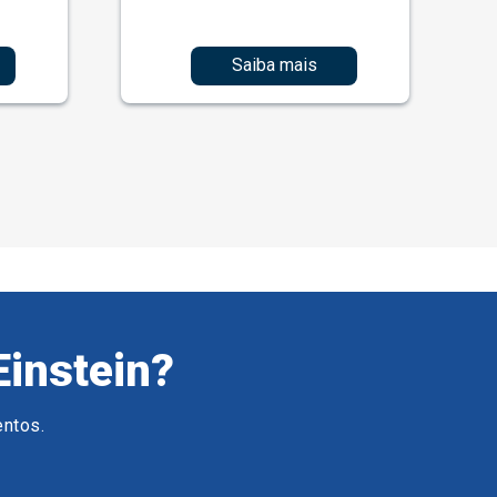
Saiba mais
Einstein?
entos.