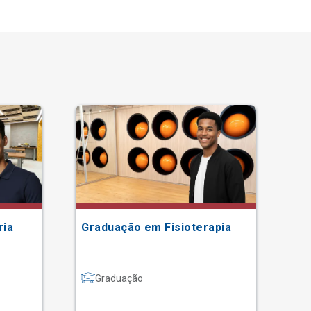
ria
Graduação em Fisioterapia
Gr
Graduação