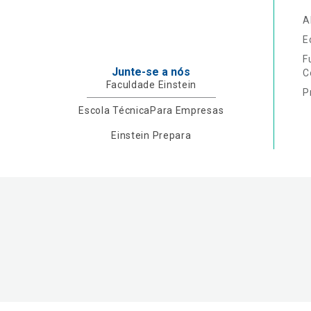
A
E
F
Junte-se a nós
C
Faculdade Einstein
P
Escola Técnica
Para Empresas
Einstein Prepara