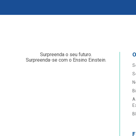
O
Surpreenda o seu futuro.
Surpreenda-se com o Ensino Einstein.
S
S
N
B
A
E
B
F