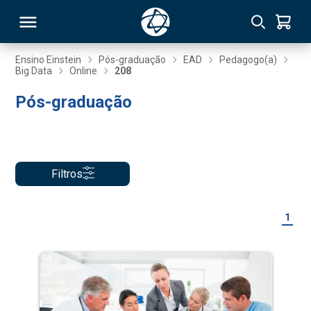
Ensino Einstein
Pós-graduação
EAD
Pedagogo(a)
Big Data
Online
208
RSO
Pós-graduação
TIVAS
S
IN
Filtros
ONAL
1
 MBA
NTRO