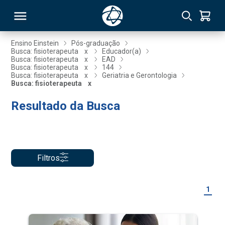
Ensino Einstein
Pós-graduação
Busca: fisioterapeuta
x
Educador(a)
Busca: fisioterapeuta
x
EAD
RSO
Busca: fisioterapeuta
x
144
Busca: fisioterapeuta
x
Geriatria e Gerontologia
Busca: fisioterapeuta
x
TIVAS
Resultado da Busca
S
IN
ONAL
Filtros
 MBA
1
NTRO