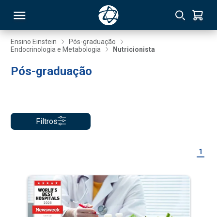
Ensino Einstein
Pós-graduação
Endocrinologia e Metabologia
Nutricionista
RSO
Pós-graduação
TIVAS
S
IN
Filtros
ONAL
1
 MBA
NTRO