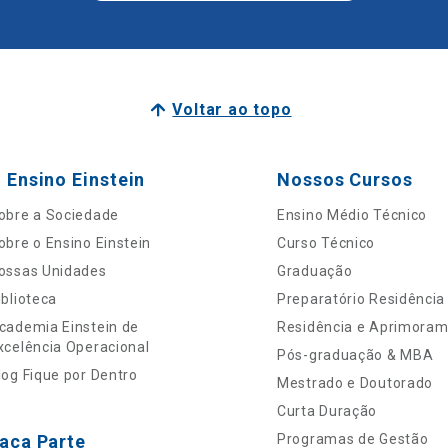
Voltar ao topo
 Ensino Einstein
Nossos Cursos
obre a Sociedade
Ensino Médio Técnico
obre o Ensino Einstein
Curso Técnico
ossas Unidades
Graduação
iblioteca
Preparatório Residência
cademia Einstein de
Residência e Aprimora
xcelência Operacional
Pós-graduação & MBA
log Fique por Dentro
Mestrado e Doutorado
Curta Duração
aça Parte
Programas de Gestão