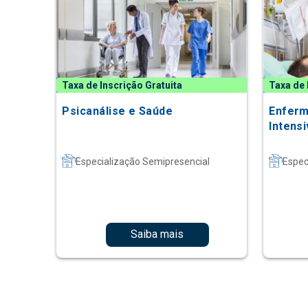
Taxa de Inscrição Gratuita
Taxa de 
Psicanálise e Saúde
Enferm
Intens
Especialização Semipresencial
Espec
Saiba mais