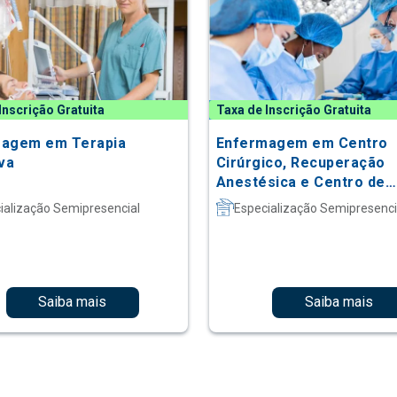
Inscrição Gratuita
Taxa de Inscrição Gratuita
agem em Terapia
Enfermagem em Centro
iva
Cirúrgico, Recuperação
Anestésica e Centro de
Material e Esterilização
ialização Semipresencial
Especialização Semipresenci
Saiba mais
Saiba mais