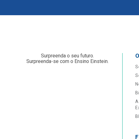
O
Surpreenda o seu futuro.
Surpreenda-se com o Ensino Einstein.
S
S
N
B
A
E
B
F