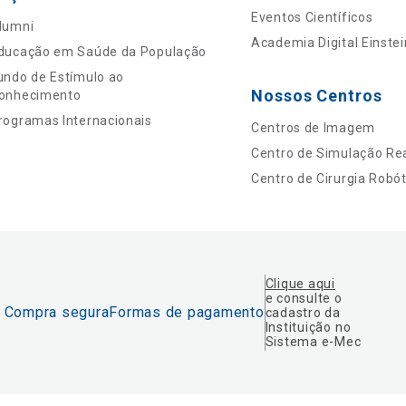
Eventos Científicos
lumni
Academia Digital Einstei
ducação em Saúde da População
undo de Estímulo ao
Nossos Centros
onhecimento
rogramas Internacionais
Centros de Imagem
Centro de Simulação Rea
Centro de Cirurgia Robót
Clique aqui
e consulte o
Compra segura
Formas de pagamento
cadastro da
Instituição no
Sistema e-Mec