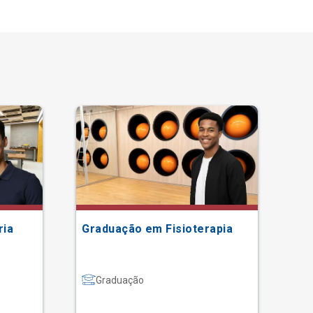
ria
Graduação em Fisioterapia
Gr
Graduação