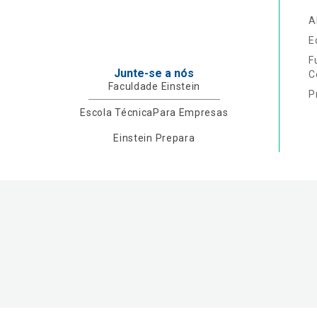
A
E
F
Junte-se a nós
C
Faculdade Einstein
P
Escola Técnica
Para Empresas
Einstein Prepara