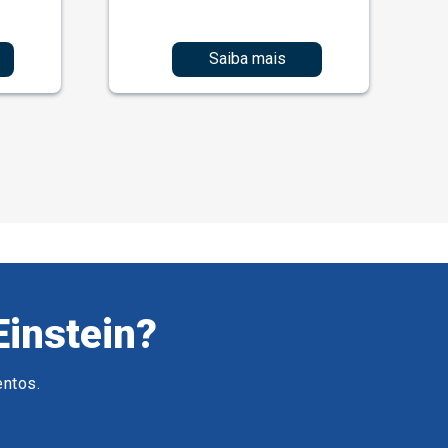
Saiba mais
Einstein?
entos.