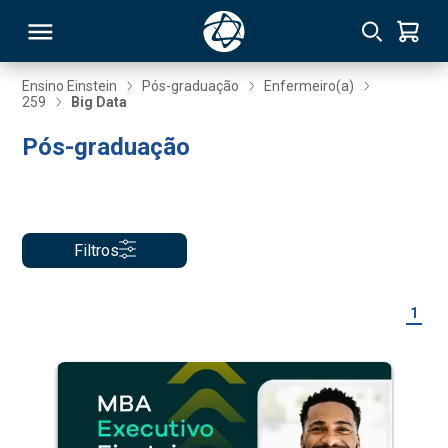
Ensino Einstein
Pós-graduação
Enfermeiro(a)
259
Big Data
RSO
Pós-graduação
TIVAS
S
IN
Filtros
ONAL
1
 MBA
NTRO