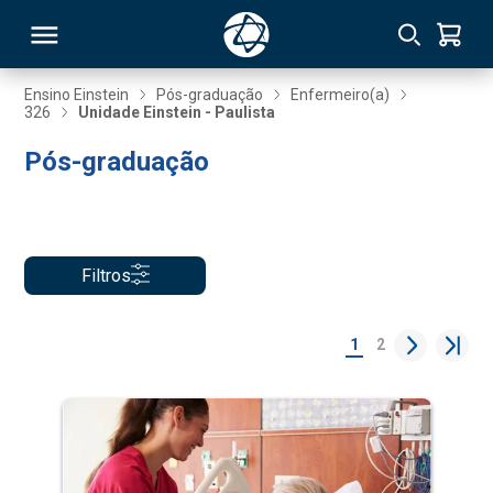
Ensino Einstein
Pós-graduação
Enfermeiro(a)
326
Unidade Einstein - Paulista
RSO
Pós-graduação
TIVAS
S
IN
Filtros
ONAL
1
2
 MBA
NTRO