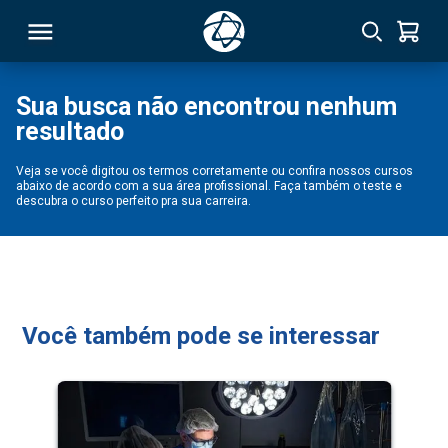
Sua busca não encontrou nenhum
resultado
RSO
Veja se você digitou os termos corretamente ou confira nossos cursos
abaixo de acordo com a sua área profissional. Faça também o teste e
TIVAS
descubra o curso perfeito pra sua carreira.
S
IN
ONAL
Você também pode se interessar
 MBA
NTRO