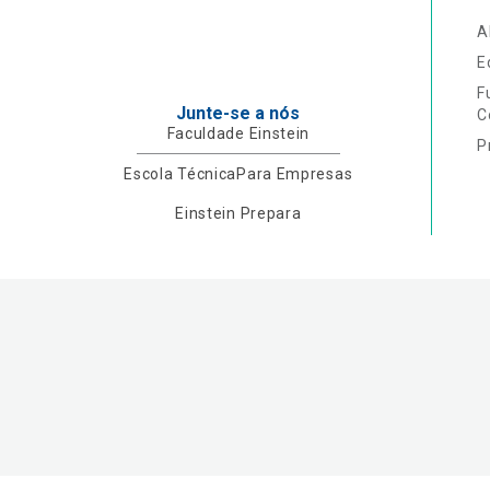
A
E
F
Junte-se a nós
C
Faculdade Einstein
P
Escola Técnica
Para Empresas
Einstein Prepara