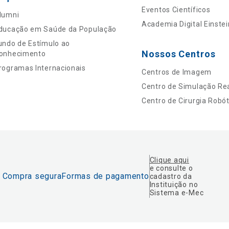
Eventos Científicos
lumni
Academia Digital Einstei
ducação em Saúde da População
undo de Estímulo ao
Nossos Centros
onhecimento
rogramas Internacionais
Centros de Imagem
Centro de Simulação Rea
Centro de Cirurgia Robót
Clique aqui
e consulte o
Compra segura
Formas de pagamento
cadastro da
Instituição no
Sistema e-Mec