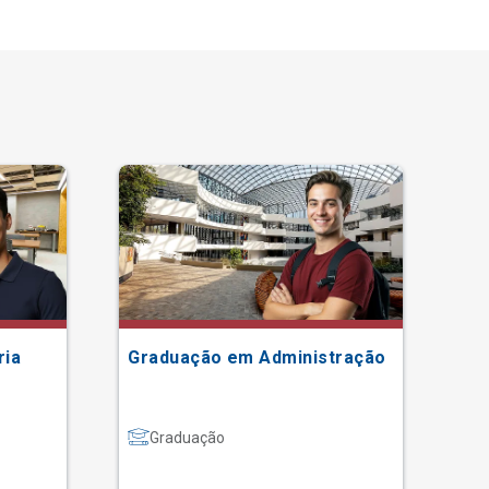
ria
Graduação em Administração
Gr
Graduação