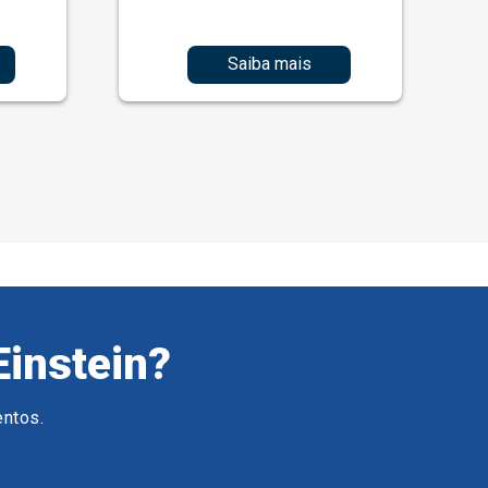
Saiba mais
Einstein?
entos.