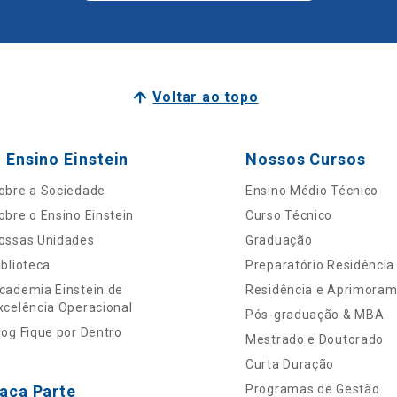
Voltar ao topo
 Ensino Einstein
Nossos Cursos
obre a Sociedade
Ensino Médio Técnico
obre o Ensino Einstein
Curso Técnico
ossas Unidades
Graduação
iblioteca
Preparatório Residência
cademia Einstein de
Residência e Aprimora
xcelência Operacional
Pós-graduação & MBA
log Fique por Dentro
Mestrado e Doutorado
Curta Duração
aça Parte
Programas de Gestão