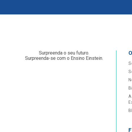
O
Surpreenda o seu futuro.
Surpreenda-se com o Ensino Einstein.
S
S
N
B
A
E
B
F