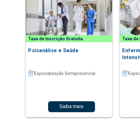
Taxa de Inscrição Gratuita
Taxa de 
Psicanálise e Saúde
Enferm
Intens
Especialização Semipresencial
Espec
Saiba mais