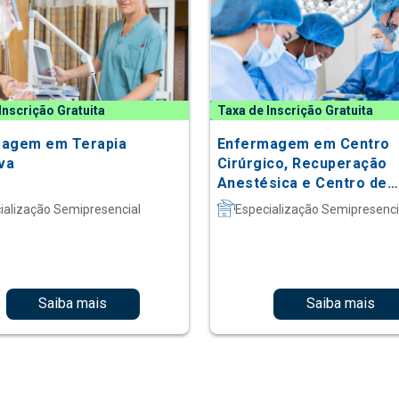
Inscrição Gratuita
Taxa de Inscrição Gratuita
agem em Terapia
Enfermagem em Centro
iva
Cirúrgico, Recuperação
Anestésica e Centro de
Material e Esterilização
ialização Semipresencial
Especialização Semipresenci
Saiba mais
Saiba mais