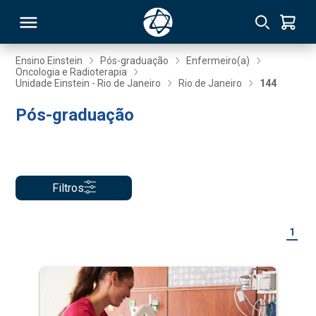
Ensino Einstein
Pós-graduação
Enfermeiro(a)
Oncologia e Radioterapia
Unidade Einstein - Rio de Janeiro
Rio de Janeiro
144
RSO
Pós-graduação
TIVAS
S
IN
Filtros
ONAL
1
 MBA
NTRO