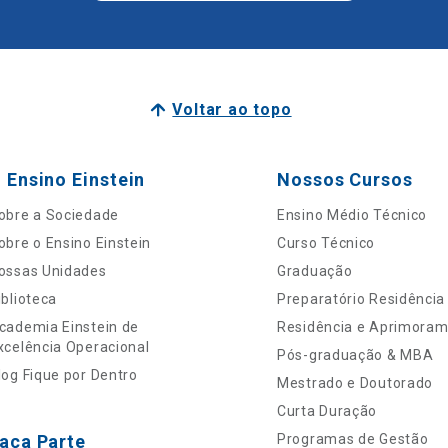
Voltar ao topo
 Ensino Einstein
Nossos Cursos
obre a Sociedade
Ensino Médio Técnico
obre o Ensino Einstein
Curso Técnico
ossas Unidades
Graduação
iblioteca
Preparatório Residência
cademia Einstein de
Residência e Aprimora
xcelência Operacional
Pós-graduação & MBA
log Fique por Dentro
Mestrado e Doutorado
Curta Duração
aça Parte
Programas de Gestão