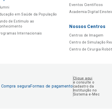
Eventos Científicos
lumni
Academia Digital Einstei
ducação em Saúde da População
undo de Estímulo ao
Nossos Centros
onhecimento
rogramas Internacionais
Centros de Imagem
Centro de Simulação Rea
Centro de Cirurgia Robót
Clique aqui
e consulte o
Compra segura
Formas de pagamento
cadastro da
Instituição no
Sistema e-Mec