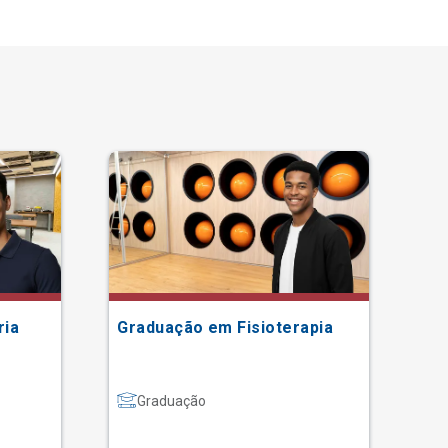
ria
Graduação em Fisioterapia
Gr
Graduação