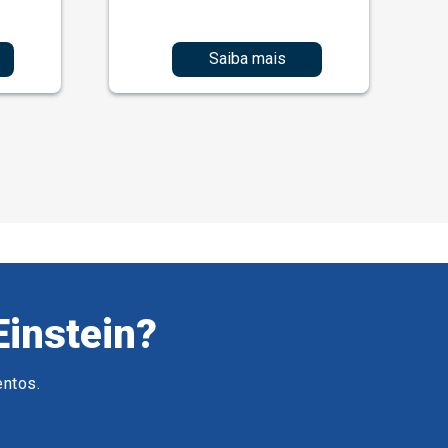
Saiba mais
Einstein?
entos.