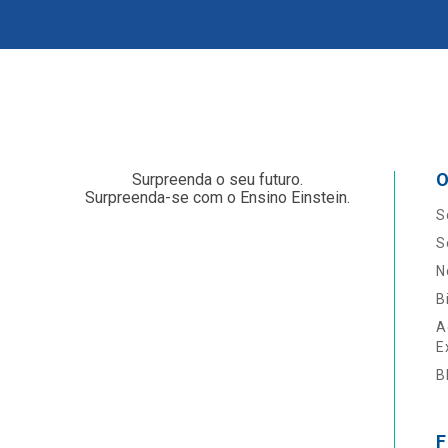
O
Surpreenda o seu futuro.
Surpreenda-se com o Ensino Einstein.
S
S
N
B
A
E
B
F