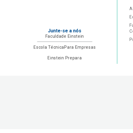
A
E
F
Junte-se a nós
C
Faculdade Einstein
P
Escola Técnica
Para Empresas
Einstein Prepara