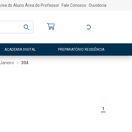
rea do Aluno
Área do Professor
Fale Conosco
Ouvidoria
Bem-vindo
(a)
Entre ou Cadastre-
se
ACADEMIA DIGITAL
PREPARATÓRIO RESIDÊNCIA
 Janeiro
304
1