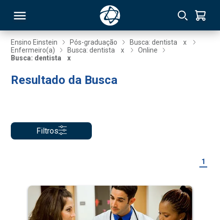
Ensino Einstein
Pós-graduação
Busca: dentista
x
Enfermeiro(a)
Busca: dentista
x
Online
Busca: dentista
x
RSO
Resultado da Busca
TIVAS
S
IN
Filtros
ONAL
1
 MBA
NTRO