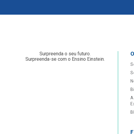
O
Surpreenda o seu futuro.
Surpreenda-se com o Ensino Einstein.
S
S
N
B
A
E
B
F