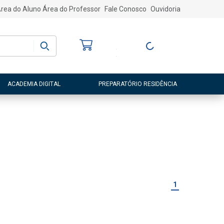
rea do Aluno
Área do Professor
Fale Conosco
Ouvidoria
Bem-vindo
(a)
Entre ou Cadastre-
se
ACADEMIA DIGITAL
PREPARATÓRIO RESIDÊNCIA
1