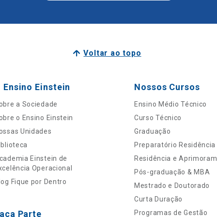
Voltar ao topo
 Ensino Einstein
Nossos Cursos
obre a Sociedade
Ensino Médio Técnico
obre o Ensino Einstein
Curso Técnico
ossas Unidades
Graduação
iblioteca
Preparatório Residência
cademia Einstein de
Residência e Aprimora
xcelência Operacional
Pós-graduação & MBA
log Fique por Dentro
Mestrado e Doutorado
Curta Duração
aça Parte
Programas de Gestão