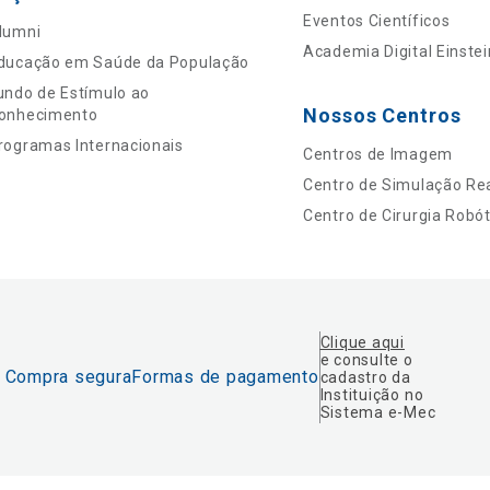
Eventos Científicos
lumni
Academia Digital Einstei
ducação em Saúde da População
undo de Estímulo ao
Nossos Centros
onhecimento
rogramas Internacionais
Centros de Imagem
Centro de Simulação Rea
Centro de Cirurgia Robót
Clique aqui
e consulte o
Compra segura
Formas de pagamento
cadastro da
Instituição no
Sistema e-Mec