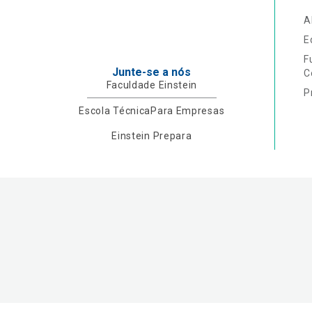
A
E
F
Junte-se a nós
C
Faculdade Einstein
P
Escola Técnica
Para Empresas
Einstein Prepara