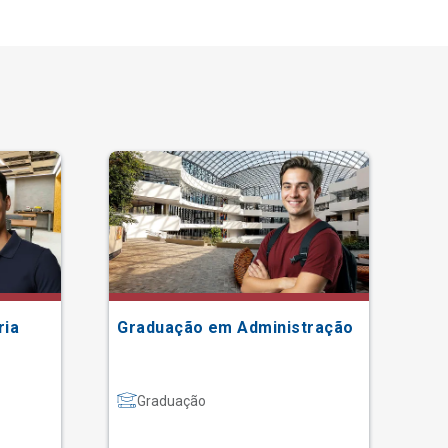
ria
Graduação em Administração
Gr
Graduação