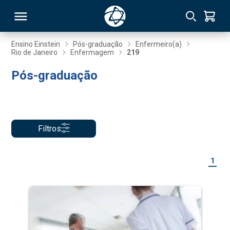
Ensino Einstein
Pós-graduação
Enfermeiro(a)
Rio de Janeiro
Enfermagem
219
RSO
Pós-graduação
TIVAS
S
IN
Filtros
ONAL
1
 MBA
NTRO