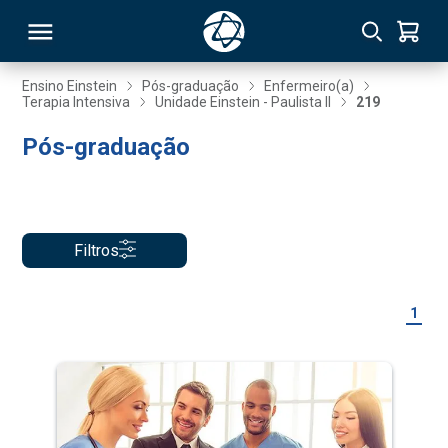
Ensino Einstein
Pós-graduação
Enfermeiro(a)
Terapia Intensiva
Unidade Einstein - Paulista II
219
RSO
Pós-graduação
TIVAS
S
IN
Filtros
ONAL
1
 MBA
NTRO