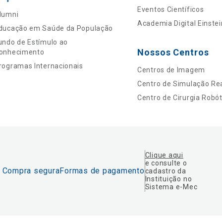
Eventos Científicos
lumni
Academia Digital Einstei
ducação em Saúde da População
undo de Estímulo ao
Nossos Centros
onhecimento
rogramas Internacionais
Centros de Imagem
Centro de Simulação Rea
Centro de Cirurgia Robót
Clique aqui
e consulte o
Compra segura
Formas de pagamento
cadastro da
Instituição no
Sistema e-Mec