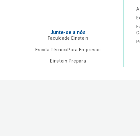
A
E
F
Junte-se a nós
C
Faculdade Einstein
P
Escola Técnica
Para Empresas
Einstein Prepara