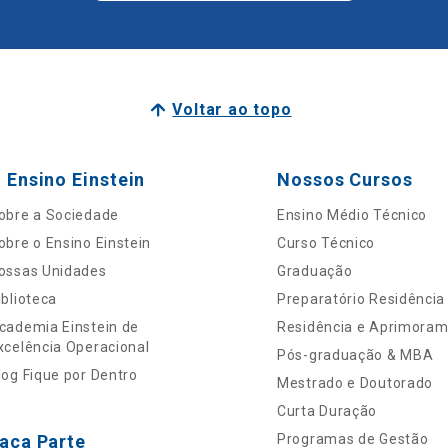
Voltar ao topo
 Ensino Einstein
Nossos Cursos
obre a Sociedade
Ensino Médio Técnico
obre o Ensino Einstein
Curso Técnico
ossas Unidades
Graduação
iblioteca
Preparatório Residência
cademia Einstein de
Residência e Aprimora
xcelência Operacional
Pós-graduação & MBA
log Fique por Dentro
Mestrado e Doutorado
Curta Duração
aça Parte
Programas de Gestão