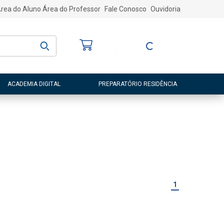
rea do Aluno
Área do Professor
Fale Conosco
Ouvidoria
Bem-vindo
(a)
Entre ou Cadastre-
se
ACADEMIA DIGITAL
PREPARATÓRIO RESIDÊNCIA
1