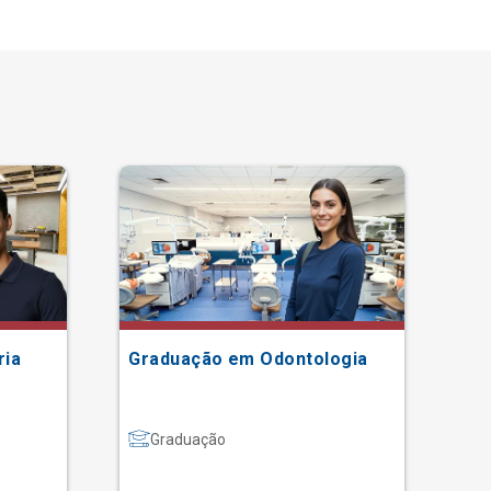
ria
Graduação em Odontologia
Gr
Graduação