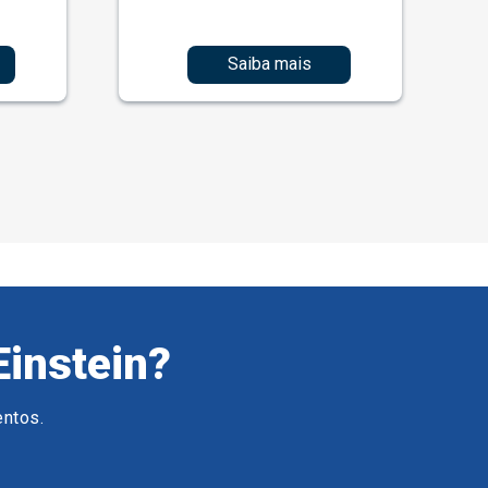
Saiba mais
Einstein?
entos.