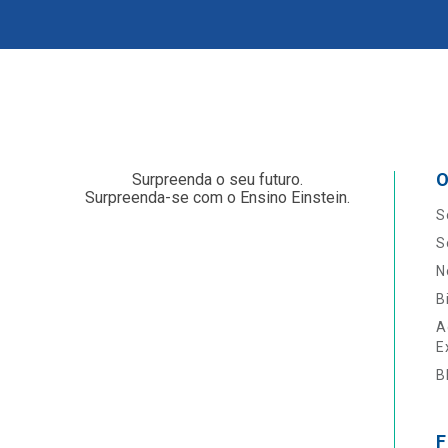
O
Surpreenda o seu futuro.
Surpreenda-se com o Ensino Einstein.
S
S
N
B
A
E
B
F