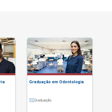
ria
Graduação em Odontologia
Gr
Graduação