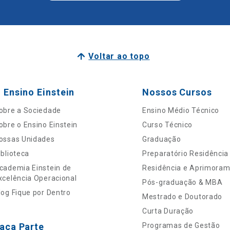
Voltar ao topo
 Ensino Einstein
Nossos Cursos
obre a Sociedade
Ensino Médio Técnico
obre o Ensino Einstein
Curso Técnico
ossas Unidades
Graduação
iblioteca
Preparatório Residência
cademia Einstein de
Residência e Aprimora
xcelência Operacional
Pós-graduação & MBA
log Fique por Dentro
Mestrado e Doutorado
Curta Duração
aça Parte
Programas de Gestão