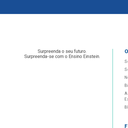
O
Surpreenda o seu futuro.
Surpreenda-se com o Ensino Einstein.
S
S
N
B
A
E
B
F