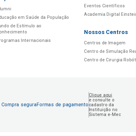
Eventos Científicos
lumni
Academia Digital Einstei
ducação em Saúde da População
undo de Estímulo ao
Nossos Centros
onhecimento
rogramas Internacionais
Centros de Imagem
Centro de Simulação Rea
Centro de Cirurgia Robót
Clique aqui
e consulte o
Compra segura
Formas de pagamento
cadastro da
Instituição no
Sistema e-Mec