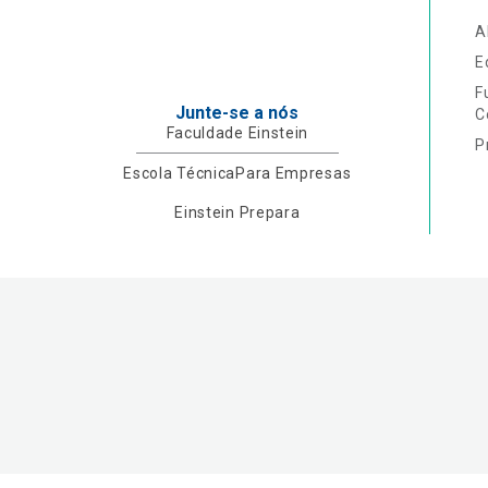
A
E
F
Junte-se a nós
C
Faculdade Einstein
P
Escola Técnica
Para Empresas
Einstein Prepara