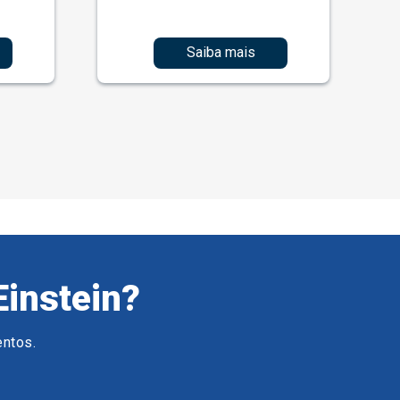
Saiba mais
Einstein?
entos.