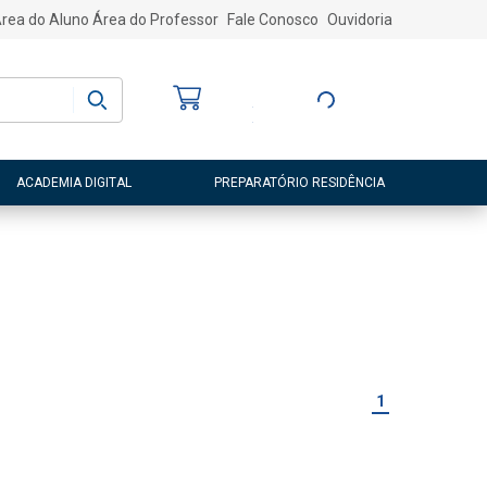
rea do Aluno
Área do Professor
Fale Conosco
Ouvidoria
Bem-vindo
(a)
Entre ou Cadastre-
se
ACADEMIA DIGITAL
PREPARATÓRIO RESIDÊNCIA
1