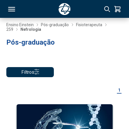
Ensino Einstein
Pós-graduação
Fisioterapeuta
259
Nefrologia
RSO
Pós-graduação
TIVAS
S
IN
Filtros
ONAL
1
 MBA
NTRO