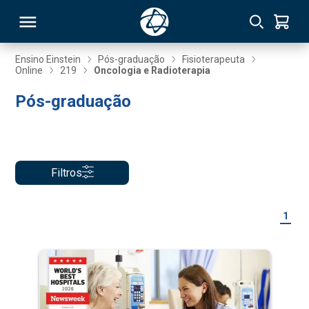
Ensino Einstein
Pós-graduação
Fisioterapeuta
Online
219
Oncologia e Radioterapia
RSO
Pós-graduação
TIVAS
S
IN
Filtros
ONAL
1
 MBA
NTRO