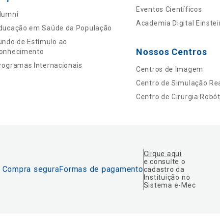
Eventos Científicos
lumni
Academia Digital Einstei
ducação em Saúde da População
undo de Estímulo ao
Nossos Centros
onhecimento
rogramas Internacionais
Centros de Imagem
Centro de Simulação Rea
Centro de Cirurgia Robót
Clique aqui
e consulte o
Compra segura
Formas de pagamento
cadastro da
Instituição no
Sistema e-Mec