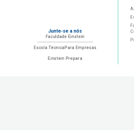
A
E
F
Junte-se a nós
C
Faculdade Einstein
P
Escola Técnica
Para Empresas
Einstein Prepara