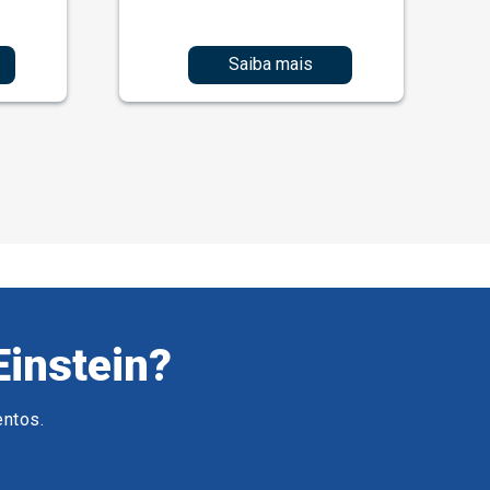
Saiba mais
Einstein?
entos.