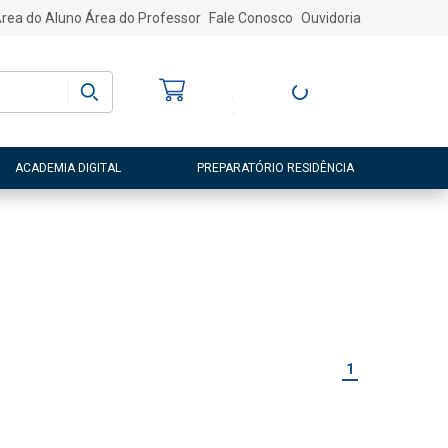
rea do Aluno
Área do Professor
Fale Conosco
Ouvidoria
Bem-vindo
(a)
Entre ou Cadastre-
se
ACADEMIA DIGITAL
PREPARATÓRIO RESIDÊNCIA
1