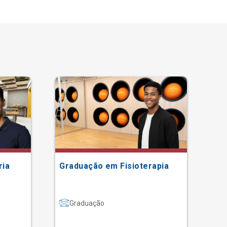
ria
Graduação em Fisioterapia
Gr
Graduação