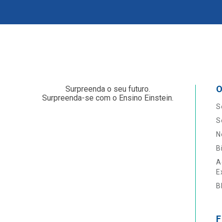
O
Surpreenda o seu futuro.
Surpreenda-se com o Ensino Einstein.
S
S
N
B
A
E
B
F