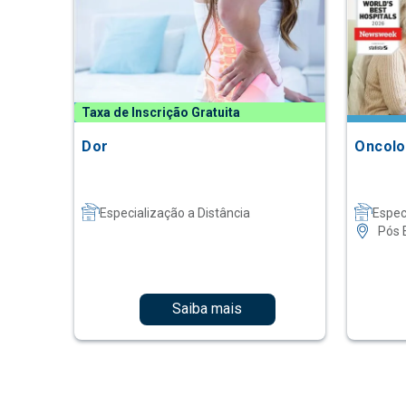
Taxa de Inscrição Gratuita
Dor
Oncolo
Especialização a Distância
Espec
Pós 
Saiba mais