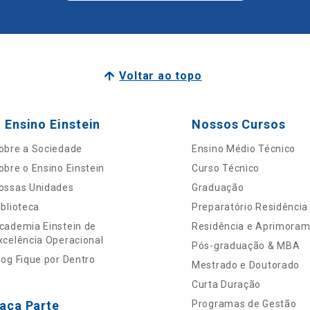
Voltar ao topo
 Ensino Einstein
Nossos Cursos
obre a Sociedade
Ensino Médio Técnico
obre o Ensino Einstein
Curso Técnico
ossas Unidades
Graduação
iblioteca
Preparatório Residência
cademia Einstein de
Residência e Aprimora
xcelência Operacional
Pós-graduação & MBA
log Fique por Dentro
Mestrado e Doutorado
Curta Duração
aça Parte
Programas de Gestão