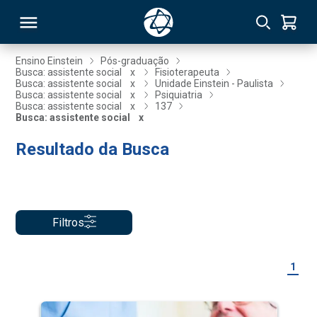
Ensino Einstein
Pós-graduação
Busca: assistente social
x
Fisioterapeuta
Busca: assistente social
x
Unidade Einstein - Paulista
RSO
Busca: assistente social
x
Psiquiatria
Busca: assistente social
x
137
Busca: assistente social
x
TIVAS
Resultado da Busca
S
IN
ONAL
Filtros
 MBA
1
NTRO