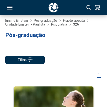
Ensino Einstein
Pós-graduação
Fisioterapeuta
Unidade Einstein - Paulista
Psiquiatria
326
RSO
Pós-graduação
TIVAS
S
IN
Filtros
ONAL
1
 MBA
NTRO