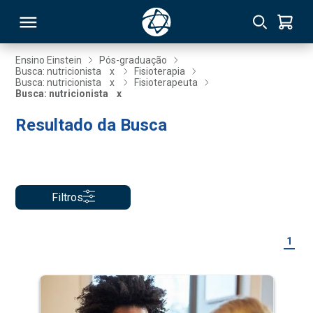
Ensino Einstein
Pós-graduação
Busca: nutricionista
x
Fisioterapia
Busca: nutricionista
x
Fisioterapeuta
RSO
Busca: nutricionista
x
Resultado da Busca
TIVAS
S
IN
ONAL
Filtros
1
 MBA
NTRO