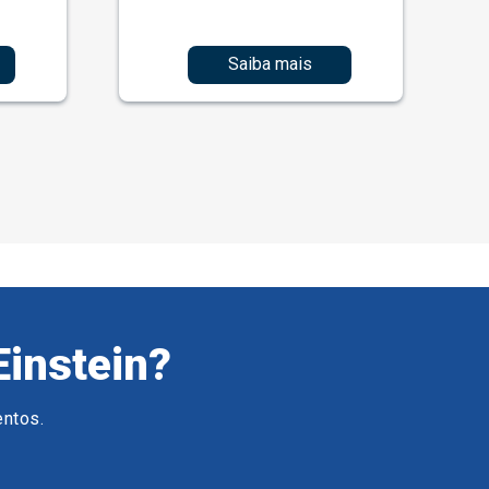
Saiba mais
Einstein?
entos.