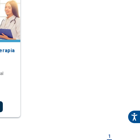
erapia
al
1