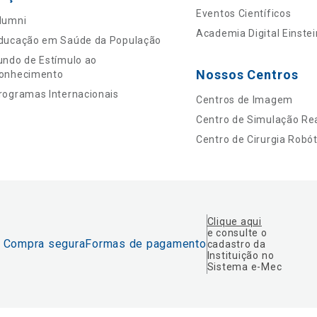
Eventos Científicos
lumni
Academia Digital Einstei
ducação em Saúde da População
undo de Estímulo ao
Nossos Centros
onhecimento
rogramas Internacionais
Centros de Imagem
Centro de Simulação Rea
Centro de Cirurgia Robót
Clique aqui
e consulte o
Compra segura
Formas de pagamento
cadastro da
Instituição no
Sistema e-Mec