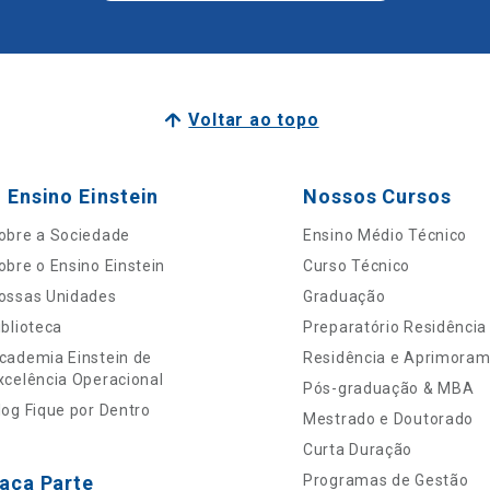
Voltar ao topo
 Ensino Einstein
Nossos Cursos
obre a Sociedade
Ensino Médio Técnico
obre o Ensino Einstein
Curso Técnico
ossas Unidades
Graduação
iblioteca
Preparatório Residência
cademia Einstein de
Residência e Aprimora
xcelência Operacional
Pós-graduação & MBA
log Fique por Dentro
Mestrado e Doutorado
Curta Duração
aça Parte
Programas de Gestão