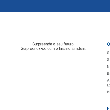
O
Surpreenda o seu futuro.
Surpreenda-se com o Ensino Einstein.
S
S
N
B
A
E
B
F