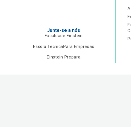
A
E
F
Junte-se a nós
C
Faculdade Einstein
P
Escola Técnica
Para Empresas
Einstein Prepara