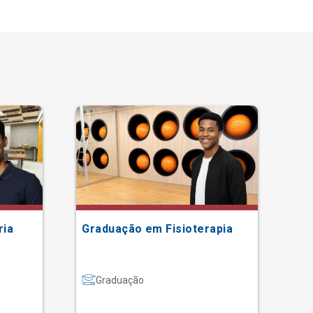
ria
Graduação em Fisioterapia
Gr
Graduação