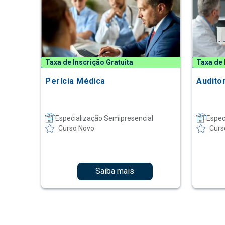
Taxa de Inscrição Gratuita
Taxa de 
Perícia Médica
Audito
Especialização Semipresencial
Espec
Curso Novo
Curs
Saiba mais