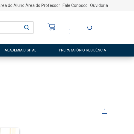
rea do Aluno
Área do Professor
Fale Conosco
Ouvidoria
Bem-vindo
(a)
Entre ou Cadastre-
se
ACADEMIA DIGITAL
PREPARATÓRIO RESIDÊNCIA
1