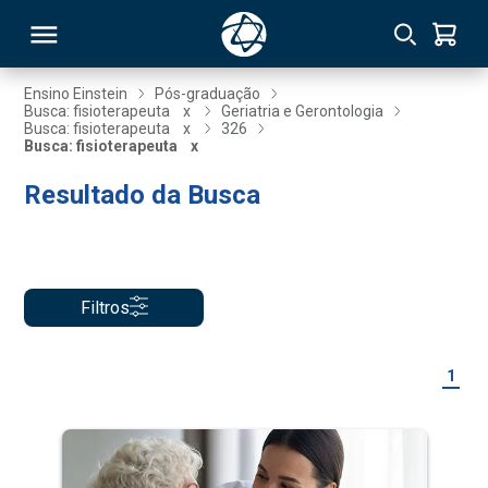
Ensino Einstein
Pós-graduação
Busca: fisioterapeuta
x
Geriatria e Gerontologia
Busca: fisioterapeuta
x
326
RSO
Busca: fisioterapeuta
x
Resultado da Busca
TIVAS
S
IN
ONAL
Filtros
1
 MBA
NTRO