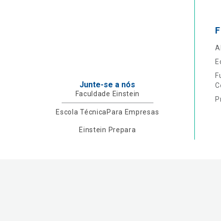
F
A
E
F
Junte-se a nós
C
Faculdade Einstein
P
Escola Técnica
Para Empresas
Einstein Prepara