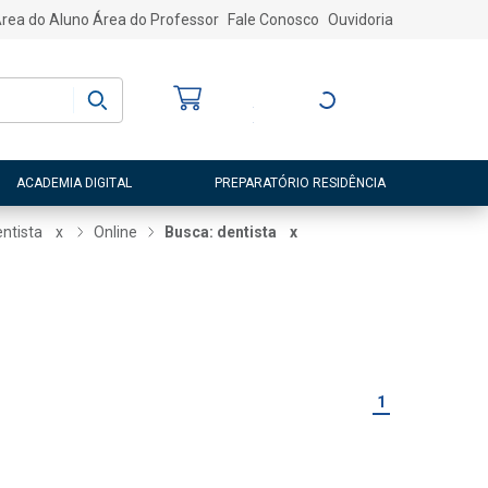
rea do Aluno
Área do Professor
Fale Conosco
Ouvidoria
Bem-vindo
(a)
Entre ou Cadastre-
se
ACADEMIA DIGITAL
PREPARATÓRIO RESIDÊNCIA
entista
x
Online
Busca: dentista
x
1