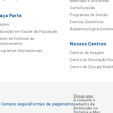
Mestrado e Doutorado
Curta Duração
aça Parte
Programas de Gestão
Eventos Científicos
lumni
Academia Digital Einstei
ducação em Saúde da População
undo de Estímulo ao
Nossos Centros
onhecimento
rogramas Internacionais
Centros de Imagem
Centro de Simulação Rea
Centro de Cirurgia Robót
Clique aqui
e consulte o
Compra segura
Formas de pagamento
cadastro da
Instituição no
Sistema e-Mec