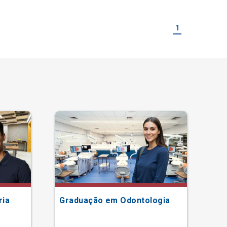
1
ria
Graduação em Odontologia
Gr