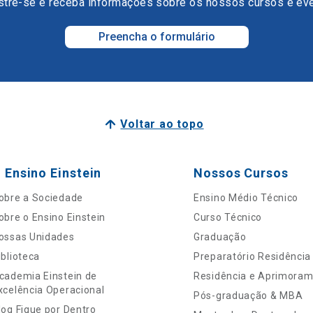
tre-se e receba informações sobre os nossos cursos e ev
Preencha o formulário
Voltar ao topo
 Ensino Einstein
Nossos Cursos
obre a Sociedade
Ensino Médio Técnico
obre o Ensino Einstein
Curso Técnico
ossas Unidades
Graduação
iblioteca
Preparatório Residência
cademia Einstein de
Residência e Aprimora
xcelência Operacional
Pós-graduação & MBA
log Fique por Dentro