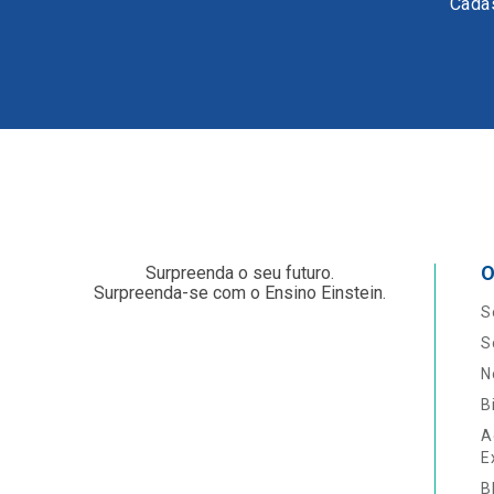
Cadas
O
Surpreenda o seu futuro.
Surpreenda-se com o Ensino Einstein.
S
S
N
B
A
E
B