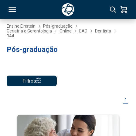
Ensino Einstein
Pós-graduação
Geriatria e Gerontologia
Online
EAD
Dentista
144
RSO
Pós-graduação
TIVAS
S
IN
Filtros
ONAL
1
 MBA
NTRO