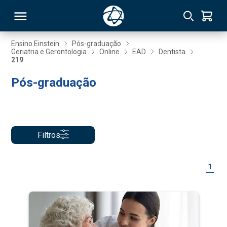
Ensino Einstein
Pós-graduação
Geriatria e Gerontologia
Online
EAD
Dentista
219
RSO
Pós-graduação
TIVAS
S
IN
Filtros
ONAL
1
 MBA
NTRO