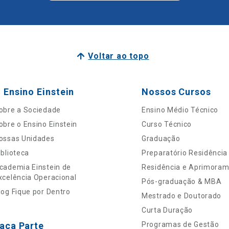
Voltar ao topo
 Ensino Einstein
Nossos Cursos
obre a Sociedade
Ensino Médio Técnico
obre o Ensino Einstein
Curso Técnico
ossas Unidades
Graduação
iblioteca
Preparatório Residência
cademia Einstein de
Residência e Aprimora
xcelência Operacional
Pós-graduação & MBA
log Fique por Dentro
Mestrado e Doutorado
Curta Duração
aça Parte
Programas de Gestão