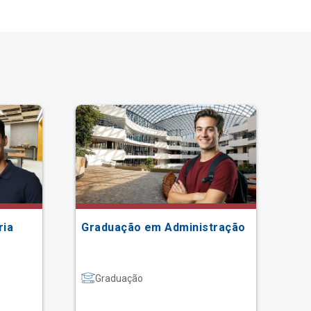
ria
Graduação em Administração
Gr
Graduação