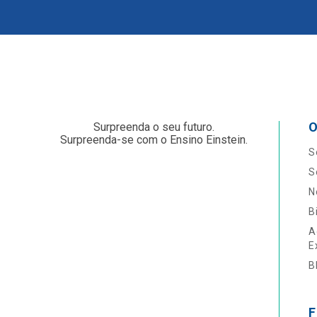
O
Surpreenda o seu futuro.
Surpreenda-se com o Ensino Einstein.
S
S
N
B
A
E
B
F