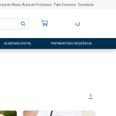
rea do Aluno
Área do Professor
Fale Conosco
Ouvidoria
Bem-vindo
(a)
Entre ou Cadastre-
se
ACADEMIA DIGITAL
PREPARATÓRIO RESIDÊNCIA
1