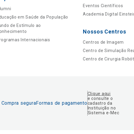
Eventos Científicos
lumni
Academia Digital Einstei
ducação em Saúde da População
undo de Estímulo ao
Nossos Centros
onhecimento
rogramas Internacionais
Centros de Imagem
Centro de Simulação Rea
Centro de Cirurgia Robót
Clique aqui
e consulte o
Compra segura
Formas de pagamento
cadastro da
Instituição no
Sistema e-Mec