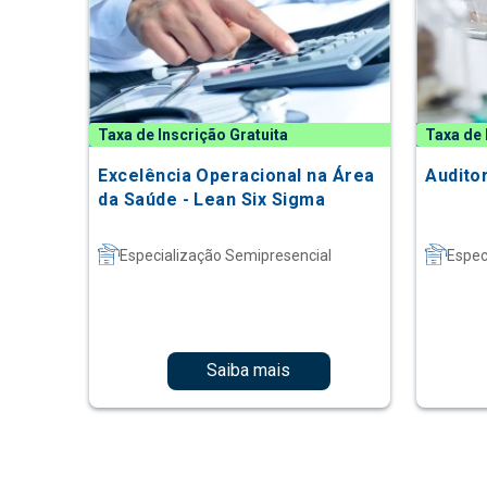
Taxa de Inscrição Gratuita
Taxa de 
Excelência Operacional na Área
Audito
da Saúde - Lean Six Sigma
Especialização Semipresencial
Espec
Saiba mais