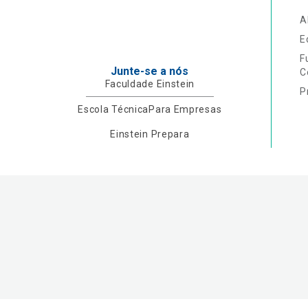
A
E
F
Junte-se a nós
C
Faculdade Einstein
P
Escola Técnica
Para Empresas
Einstein Prepara