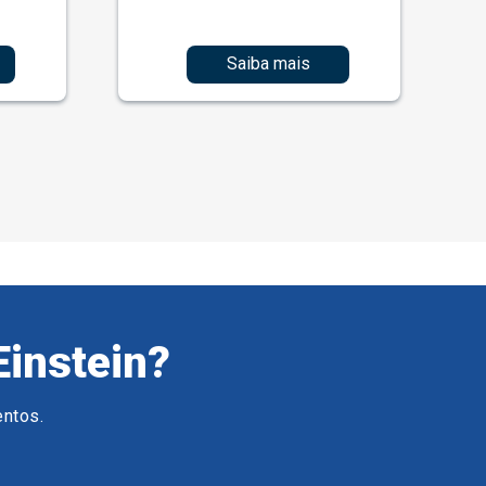
Saiba mais
Einstein?
entos.