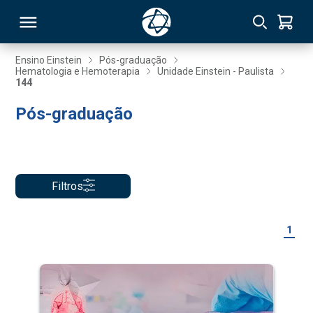
Ensino Einstein
Pós-graduação
Hematologia e Hemoterapia
Unidade Einstein - Paulista
144
RSO
Pós-graduação
TIVAS
S
IN
Filtros
ONAL
1
 MBA
NTRO