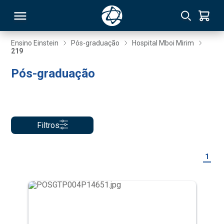
Ensino Einstein
Pós-graduação
Hospital Mboi Mirim
219
RSO
Pós-graduação
TIVAS
S
IN
Filtros
ONAL
1
 MBA
NTRO