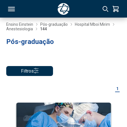
Ensino Einstein
Pós-graduação
Hospital Mboi Mirim
Anestesiologia
144
RSO
Pós-graduação
TIVAS
S
IN
Filtros
ONAL
1
 MBA
NTRO