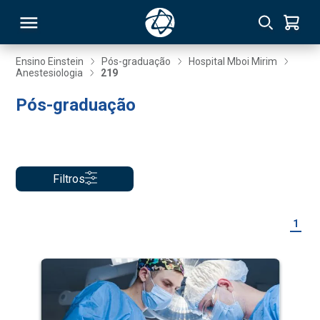
Ensino Einstein
Pós-graduação
Hospital Mboi Mirim
Anestesiologia
219
RSO
Pós-graduação
TIVAS
S
IN
Filtros
ONAL
1
 MBA
NTRO