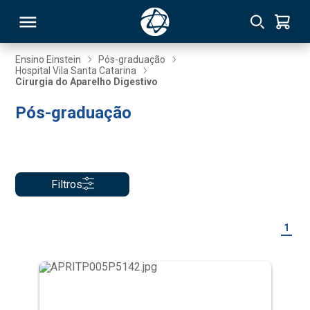
Ensino Einstein
Pós-graduação
Hospital Vila Santa Catarina
Cirurgia do Aparelho Digestivo
RSO
Pós-graduação
TIVAS
S
IN
Filtros
ONAL
1
 MBA
NTRO