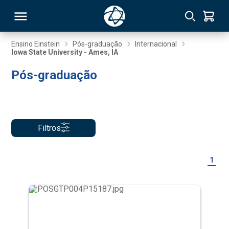
Ensino Einstein
Pós-graduação
Internacional
Iowa State University - Ames, IA
RSO
Pós-graduação
TIVAS
S
IN
Filtros
ONAL
1
 MBA
NTRO