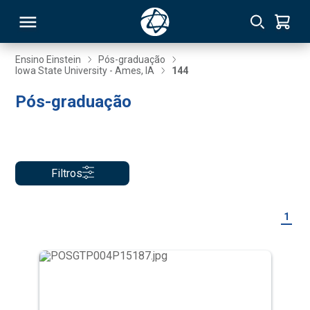
Ensino Einstein
Pós-graduação
Iowa State University - Ames, IA
144
RSO
Pós-graduação
TIVAS
S
IN
Filtros
ONAL
1
 MBA
NTRO