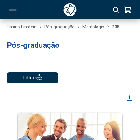
Ensino Einstein
Pós-graduação
Mastologia
235
RSO
Pós-graduação
TIVAS
S
IN
Filtros
ONAL
1
 MBA
NTRO