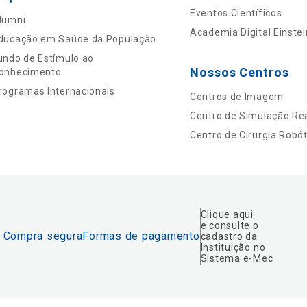
Eventos Científicos
lumni
Academia Digital Einstei
ducação em Saúde da População
undo de Estímulo ao
Nossos Centros
onhecimento
rogramas Internacionais
Centros de Imagem
Centro de Simulação Rea
Centro de Cirurgia Robót
Clique aqui
e consulte o
Compra segura
Formas de pagamento
cadastro da
Instituição no
Sistema e-Mec