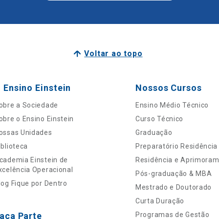
Voltar ao topo
 Ensino Einstein
Nossos Cursos
obre a Sociedade
Ensino Médio Técnico
obre o Ensino Einstein
Curso Técnico
ossas Unidades
Graduação
iblioteca
Preparatório Residência
cademia Einstein de
Residência e Aprimora
xcelência Operacional
Pós-graduação & MBA
log Fique por Dentro
Mestrado e Doutorado
Curta Duração
aça Parte
Programas de Gestão