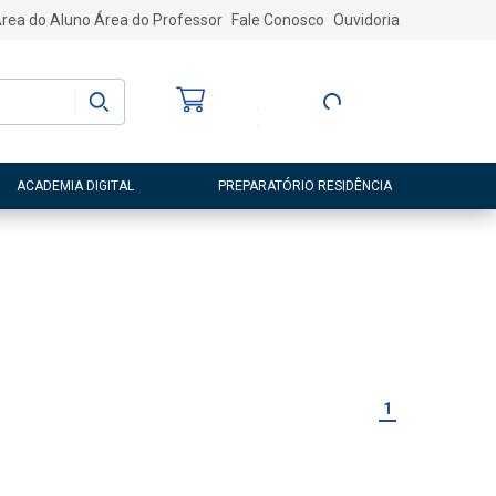
rea do Aluno
Área do Professor
Fale Conosco
Ouvidoria
Bem-vindo
(a)
Entre ou Cadastre-
se
ACADEMIA DIGITAL
PREPARATÓRIO RESIDÊNCIA
1