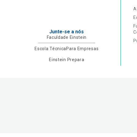
A
E
F
Junte-se a nós
C
Faculdade Einstein
P
Escola Técnica
Para Empresas
Einstein Prepara