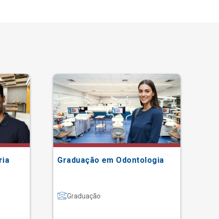
ria
Graduação em Odontologia
Gr
Graduação