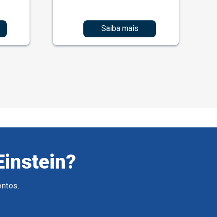
Saiba mais
Einstein?
entos.