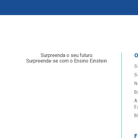
O
Surpreenda o seu futuro.
Surpreenda-se com o Ensino Einstein.
S
S
N
B
A
E
B
F