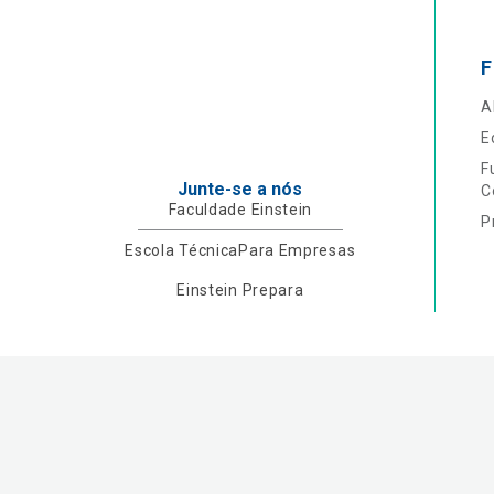
F
A
E
F
Junte-se a nós
C
Faculdade Einstein
P
Escola Técnica
Para Empresas
Einstein Prepara