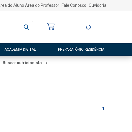
rea do Aluno
Área do Professor
Fale Conosco
Ouvidoria
Bem-vindo
(a)
Entre ou Cadastre-
se
ACADEMIA DIGITAL
PREPARATÓRIO RESIDÊNCIA
Busca: nutricionista
x
1