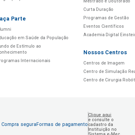
Mestrado e Doutorado
Curta Duração
aça Parte
Programas de Gestão
Eventos Científicos
lumni
Academia Digital Einstei
ducação em Saúde da População
undo de Estímulo ao
Nossos Centros
onhecimento
rogramas Internacionais
Centros de Imagem
Centro de Simulação Rea
Centro de Cirurgia Robót
Clique aqui
e consulte o
Compra segura
Formas de pagamento
cadastro da
Instituição no
Sistema e-Mec