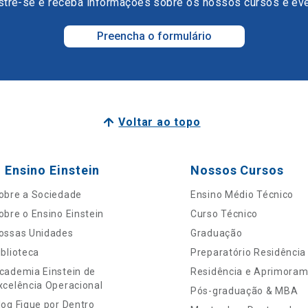
tre-se e receba informações sobre os nossos cursos e ev
Preencha o formulário
Voltar ao topo
 Ensino Einstein
Nossos Cursos
obre a Sociedade
Ensino Médio Técnico
obre o Ensino Einstein
Curso Técnico
ossas Unidades
Graduação
iblioteca
Preparatório Residência
cademia Einstein de
Residência e Aprimora
xcelência Operacional
Pós-graduação & MBA
log Fique por Dentro