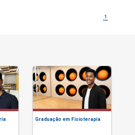
1
ria
Graduação em Fisioterapia
Gr