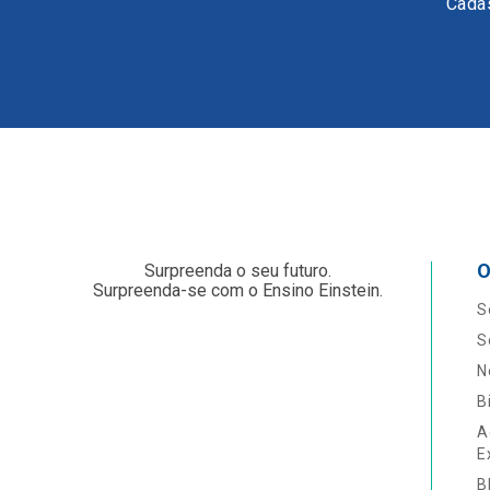
Cadas
O
Surpreenda o seu futuro.
Surpreenda-se com o Ensino Einstein.
S
S
N
B
A
E
B