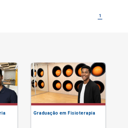
1
ria
Graduação em Fisioterapia
Gr