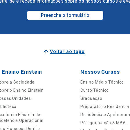
tre-se e receba informações sobre os nossos cursos e ev
Preencha o formulário
Voltar ao topo
 Ensino Einstein
Nossos Cursos
obre a Sociedade
Ensino Médio Técnico
obre o Ensino Einstein
Curso Técnico
ossas Unidades
Graduação
iblioteca
Preparatório Residência
cademia Einstein de
Residência e Aprimora
xcelência Operacional
Pós-graduação & MBA
log Fique por Dentro