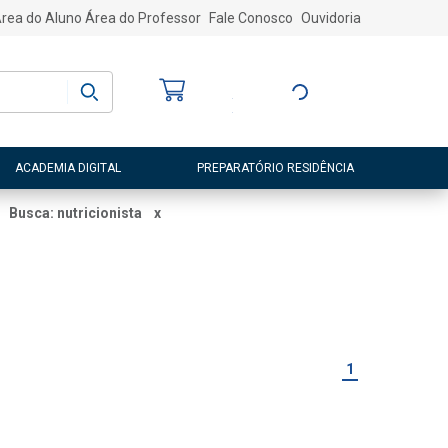
rea do Aluno
Área do Professor
Fale Conosco
Ouvidoria
Bem-vindo
(a)
Entre ou Cadastre-
se
ACADEMIA DIGITAL
PREPARATÓRIO RESIDÊNCIA
Busca: nutricionista
x
1