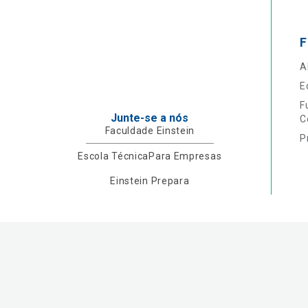
F
A
E
F
Junte-se a nós
C
Faculdade Einstein
P
Escola Técnica
Para Empresas
Einstein Prepara