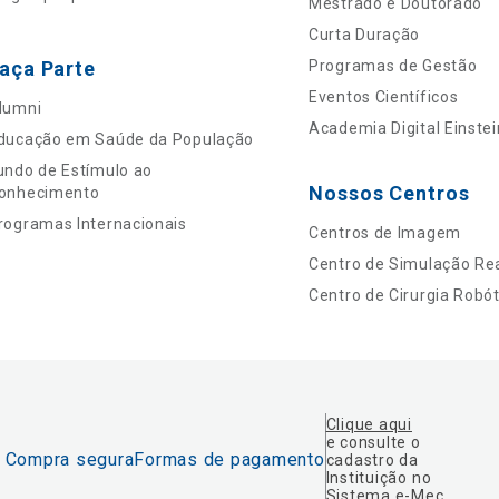
Mestrado e Doutorado
Curta Duração
aça Parte
Programas de Gestão
Eventos Científicos
lumni
Academia Digital Einstei
ducação em Saúde da População
undo de Estímulo ao
Nossos Centros
onhecimento
rogramas Internacionais
Centros de Imagem
Centro de Simulação Rea
Centro de Cirurgia Robót
Clique aqui
e consulte o
Compra segura
Formas de pagamento
cadastro da
Instituição no
Sistema e-Mec