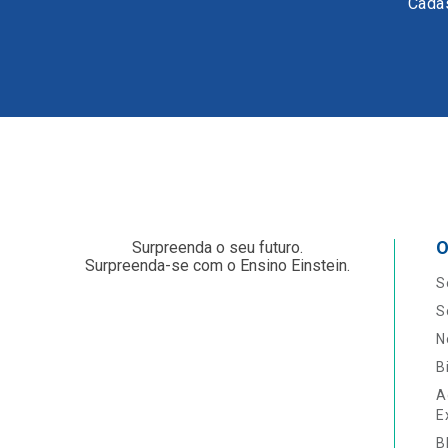
Cadas
O
Surpreenda o seu futuro.
Surpreenda-se com o Ensino Einstein.
S
S
N
B
A
E
B