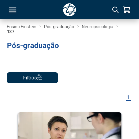
Ensino Einstein
Pós-graduação
Neuropsicologia
137
RSO
Pós-graduação
TIVAS
S
IN
Filtros
ONAL
1
 MBA
NTRO