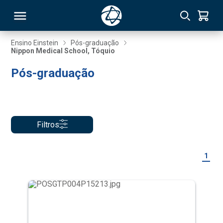
Ensino Einstein
Pós-graduação
Nippon Medical School, Tóquio
RSO
Pós-graduação
TIVAS
S
IN
Filtros
ONAL
1
 MBA
NTRO