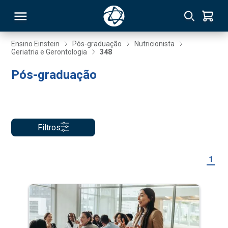
Ensino Einstein
Pós-graduação
Nutricionista
Geriatria e Gerontologia
348
RSO
Pós-graduação
TIVAS
S
IN
Filtros
ONAL
1
 MBA
NTRO