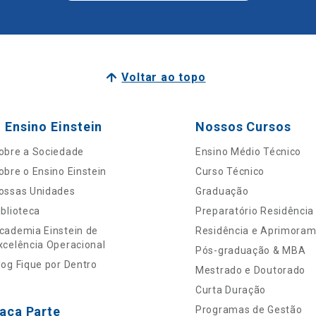
Voltar ao topo
 Ensino Einstein
Nossos Cursos
obre a Sociedade
Ensino Médio Técnico
obre o Ensino Einstein
Curso Técnico
ossas Unidades
Graduação
iblioteca
Preparatório Residência
cademia Einstein de
Residência e Aprimora
xcelência Operacional
Pós-graduação & MBA
log Fique por Dentro
Mestrado e Doutorado
Curta Duração
aça Parte
Programas de Gestão