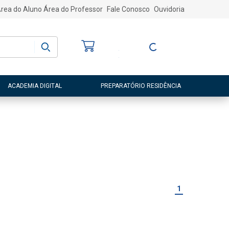
rea do Aluno
Área do Professor
Fale Conosco
Ouvidoria
Bem-vindo
(a)
Entre ou Cadastre-
se
ACADEMIA DIGITAL
PREPARATÓRIO RESIDÊNCIA
1