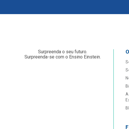
O
Surpreenda o seu futuro.
Surpreenda-se com o Ensino Einstein.
S
S
N
B
A
E
B
F