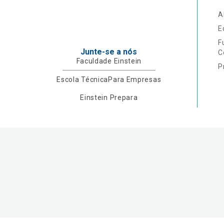
A
E
F
Junte-se a nós
C
Faculdade Einstein
P
Escola Técnica
Para Empresas
Einstein Prepara