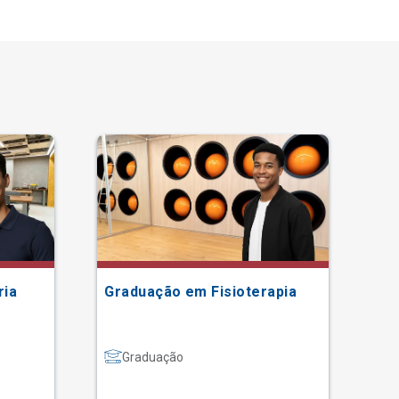
ria
Graduação em Fisioterapia
Gr
Graduação