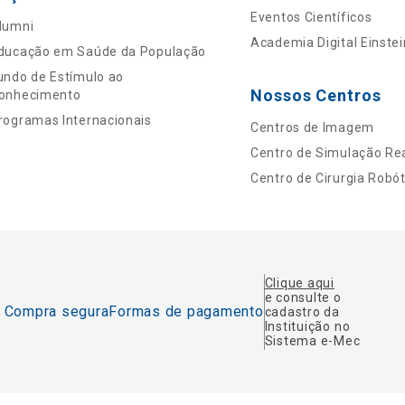
Eventos Científicos
lumni
Academia Digital Einstei
ducação em Saúde da População
undo de Estímulo ao
Nossos Centros
onhecimento
rogramas Internacionais
Centros de Imagem
Centro de Simulação Rea
Centro de Cirurgia Robót
Clique aqui
e consulte o
Compra segura
Formas de pagamento
cadastro da
Instituição no
Sistema e-Mec