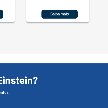
Saiba mais
Einstein?
entos.